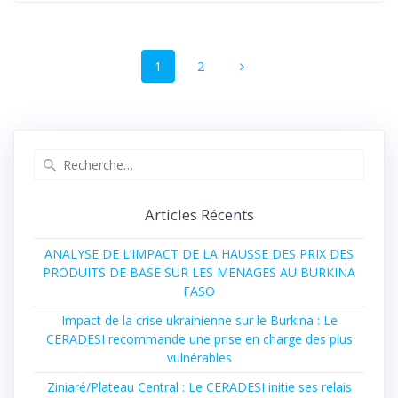
Navigation
Page
1
Page
2
au
sein
des
Recherche
pour
articles
:
Articles Récents
ANALYSE DE L’IMPACT DE LA HAUSSE DES PRIX DES
PRODUITS DE BASE SUR LES MENAGES AU BURKINA
FASO
Impact de la crise ukrainienne sur le Burkina : Le
CERADESI recommande une prise en charge des plus
vulnérables
Ziniaré/Plateau Central : Le CERADESI initie ses relais