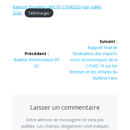
Rapport-Baseline-UNICEF-CERADESI-Juin-Juillet-
2020
Télécharger
Navigation
Suivant :
de
Article
Rapport final de
Précédent :
l’évaluation des impacts
suivant
l’article
Article
Bulletin d’information N°
socio-économiques de la
:
précédent
02
COVID 19 sur les
:
femmes et les enfants du
Burkina Faso
Laisser un commentaire
Votre adresse de messagerie ne sera pas
publiée.
Les champs obligatoires sont indiqués